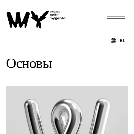
RU
Основы