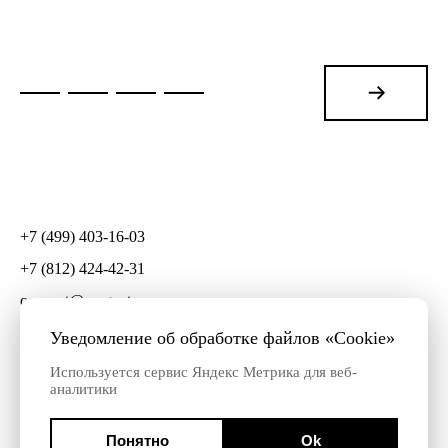
+7 (499) 403-16-03
+7 (812) 424-42-31
connect@mygento.ru
СПб, ул. Чайковского, д. 79, оф. 8
Уведомление об обработке файлов «Cookie»
Используется сервис Яндекс Метрика для веб-
аналитики
© 2009—2026 © Mygento
Информация о
компании
Политика конфиденциальности
Понятно
Ok